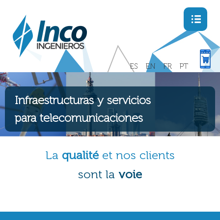
Menu
ES
EN
FR
PT
Infraestructuras y servicios
para telecomunicaciones
La
qualité
et nos clients
sont la
voie