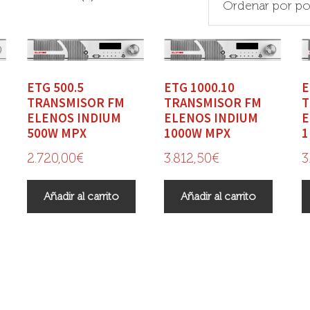
ETG 500.5
ETG 1000.10
E
TRANSMISOR FM
TRANSMISOR FM
T
ELENOS INDIUM
ELENOS INDIUM
E
500W MPX
1000W MPX
1
2.720,00
€
3.812,50
€
3
Añadir al carrito
Añadir al carrito