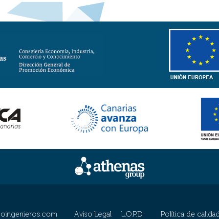
coingenieros.com
Aviso Legal L.O.P.D.
Política de calida